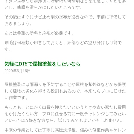
トタン屋根なら清掃後に研磨紙や研磨剤などを用意してサビを落
とし、塗膜を滑らかにしたいところです。
その後はすぐにサビ止め剤の塗布が必要なので、事前に準備して
おきましょう。
あとは希望の塗料と刷毛が必要です。
刷毛は何種類か用意しておくと、細部などの塗り分けも可能で
す。
気軽にDIYで屋根塗装をしたいなら
2020年6月16日
屋根塗装には雨漏りを予防することや屋根を紫外線などから保護
して建物の劣化を抑える役割もあるので、本来ならプロに任せた
い作業です。
もっとも、とにかく出費を抑えたいというときや古い家だし費用
をかけたくない方、プロに任せる前に一度チャレンジしてみたい
といったDIY好きな方なら、試してみてもよいかもしれません。
本来の作業としては丁寧に高圧洗浄後、傷みの修復作業やケレン